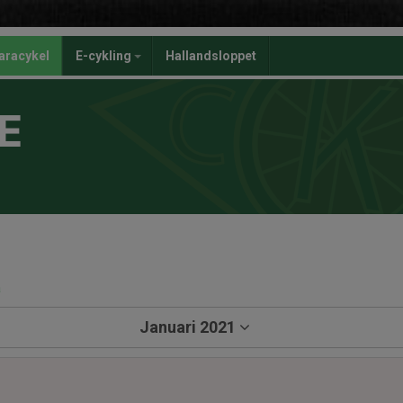
aracykel
E-cykling
Hallandsloppet
E
a
Januari 2021