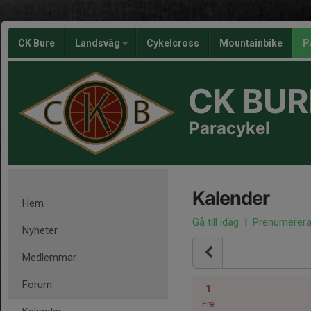
CK Bure
Landsväg
Cykelcross
Mountainbike
P
CK BUR
Paracykel
Kalender
Hem
Gå till idag
|
Prenumerer
Nyheter
Medlemmar
Forum
1
Fre