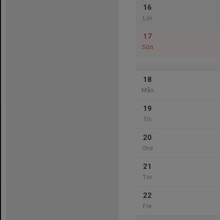
16
Lör
17
Sön
18
Mån
19
Tis
20
Ons
21
Tor
22
Fre