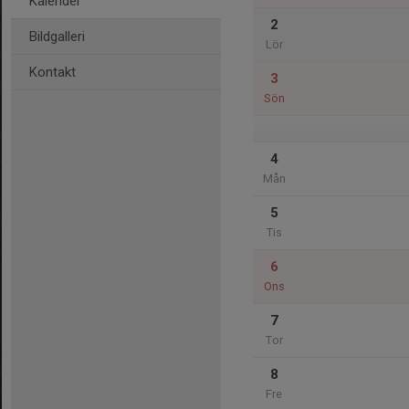
Kalender
2
Bildgalleri
Lör
Kontakt
3
Sön
4
Mån
5
Tis
6
Ons
7
Tor
8
Fre