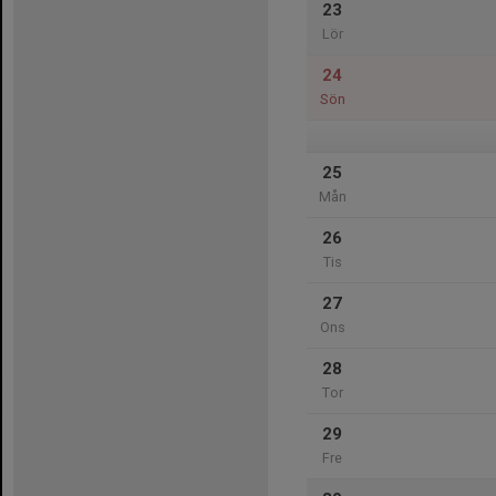
23
Lör
24
Sön
25
Mån
26
Tis
27
Ons
28
Tor
29
Fre