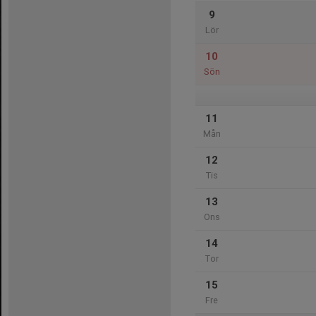
9
Lör
10
Sön
11
Mån
12
Tis
13
Ons
14
Tor
15
Fre