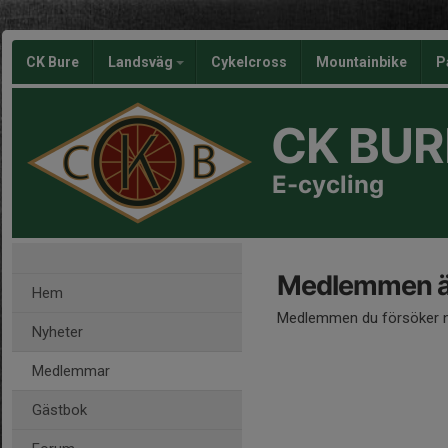
CK Bure
Landsväg
Cykelcross
Mountainbike
P
CK BUR
E-cycling
Medlemmen är
Hem
Medlemmen du försöker nå
Nyheter
Medlemmar
Gästbok