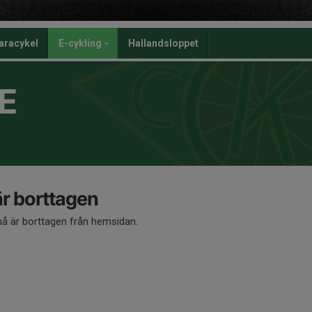
aracykel
E-cykling
Hallandsloppet
E
 borttagen
 är borttagen från hemsidan.