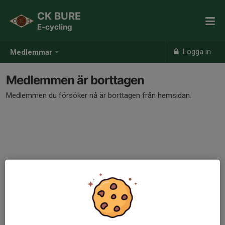
CK BURE
E-cycling
Logga in
Medlemmar
Medlemmen är borttagen
Medlemmen du försöker nå är borttagen från hemsidan.