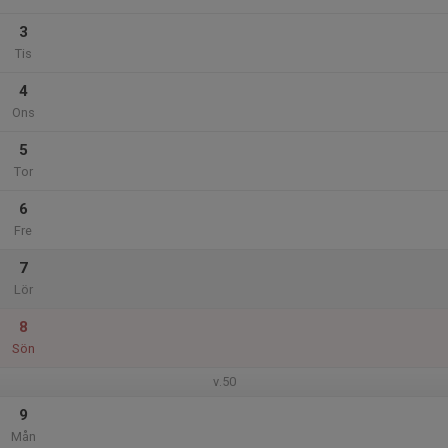
3
Tis
4
Ons
5
Tor
6
Fre
7
Lör
8
Sön
v.50
9
Mån