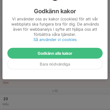
17
Godkänn kakor
Tis
Vi använder oss av kakor (cookies) för att vår
18
webbplats ska fungera bra för dig. De används
Ons
även för webbanalys i syfte att hjälpa oss att
19
förbättra våra tjänster.
Så använder vi cookies
Tor
20
Godkänn alla kakor
Fre
21
Bara nödvändiga
Lör
22
Sön
v.52
23
Mån