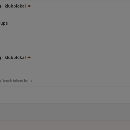
 i klubblokal
tups
 i klubblokal
a Beach island loop