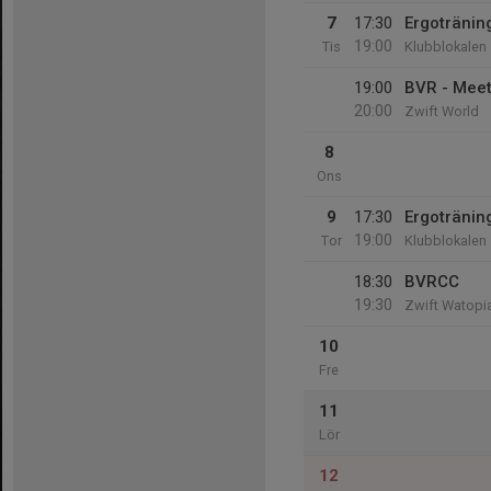
7
17:30
Ergoträning
19:00
Tis
Klubblokalen
19:00
BVR - Mee
20:00
Zwift World
8
Ons
9
17:30
Ergoträning
19:00
Tor
Klubblokalen
18:30
BVRCC
19:30
Zwift Watopi
10
Fre
11
Lör
12