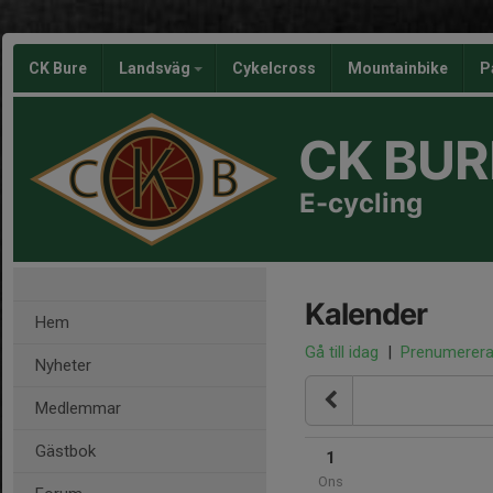
CK Bure
Landsväg
Cykelcross
Mountainbike
P
CK BUR
E-cycling
Kalender
Hem
Gå till idag
|
Prenumerer
Nyheter
Medlemmar
Gästbok
1
Ons