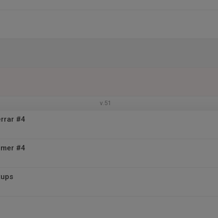
v.51
rrar #4
mer #4
tups