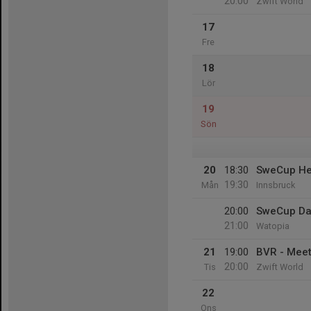
20:00
Zwift World
17
Fre
18
Lör
19
Sön
20
18:30
SweCup He
19:30
Mån
Innsbruck
20:00
SweCup Da
21:00
Watopia
21
19:00
BVR - Mee
20:00
Tis
Zwift World
22
Ons