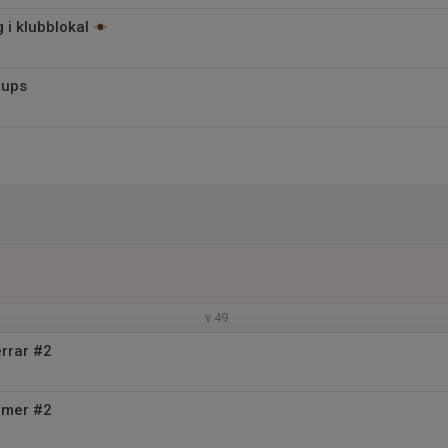
 i klubblokal
tups
v.49
rrar #2
mer #2