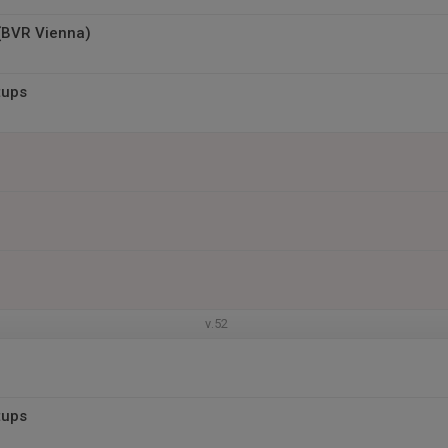
(BVR Vienna)
tups
v.52
tups