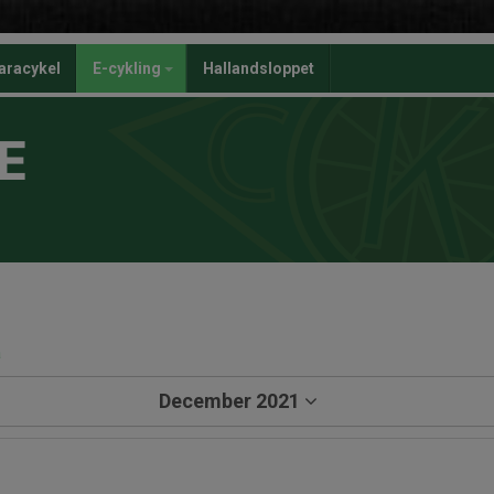
aracykel
E-cykling
Hallandsloppet
E
a
December 2021