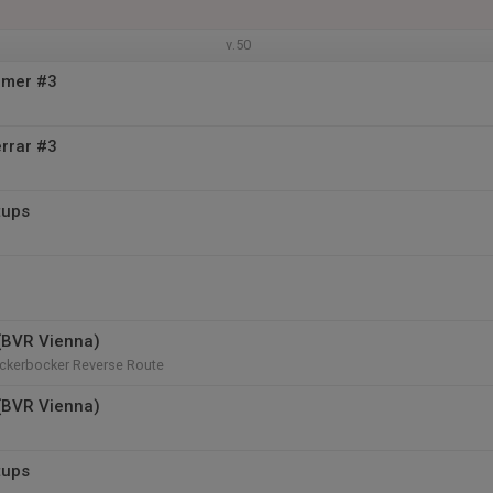
v.50
mer #3
rrar #3
tups
(BVR Vienna)
ickerbocker Reverse Route
(BVR Vienna)
tups