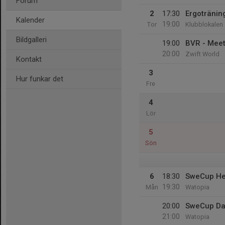
Forum
2
17:30
Ergoträning
Kalender
19:00
Tor
Klubblokalen
Bildgalleri
19:00
BVR - Mee
20:00
Zwift World
Kontakt
3
Hur funkar det
Fre
4
Lör
5
Sön
6
18:30
SweCup He
19:30
Mån
Watopia
20:00
SweCup Da
21:00
Watopia