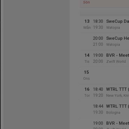
Sön
13
18:30
SweCup Da
19:30
Mån
Watopia
20:00
SweCup He
21:00
Watopia
14
19:00
BVR - Mee
20:00
Tis
Zwift World
15
Ons
16
18:40
WTRL TTT 
19:20
Tor
New York, Kn
18:44
WTRL TTT 
19:30
Bologna
19:00
BVR - Mee