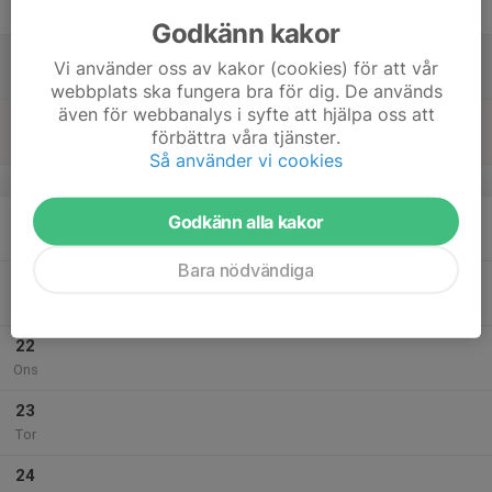
Fre
Godkänn kakor
18
Vi använder oss av kakor (cookies) för att vår
Lör
webbplats ska fungera bra för dig. De används
även för webbanalys i syfte att hjälpa oss att
19
förbättra våra tjänster.
Sön
Så använder vi cookies
v.4
20
18:00
Styrketräning ungdomsgruppen
Godkänn alla kakor
19:00
Mån
Friskis & Svettis Slottsmöllan
Bara nödvändiga
21
Tis
22
Ons
23
Tor
24