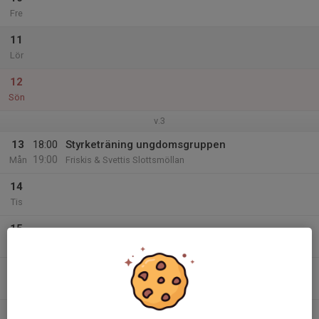
Fre
11
Lör
12
Sön
v.3
13
18:00
Styrketräning ungdomsgruppen
19:00
Mån
Friskis & Svettis Slottsmöllan
14
Tis
15
Ons
16
Tor
17