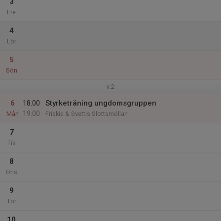
3
Fre
4
Lör
5
Sön
v.2
6
18:00
Styrketräning ungdomsgruppen
19:00
Mån
Friskis & Svettis Slottsmöllan
7
Tis
8
Ons
9
Tor
10