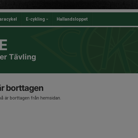
aracykel
E-cykling
Hallandsloppet
E
er Tävling
 borttagen
 är borttagen från hemsidan.