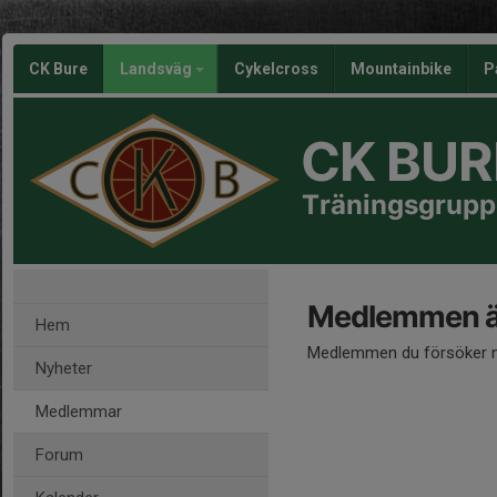
CK Bure
Landsväg
Cykelcross
Mountainbike
P
CK BUR
Träningsgrupp
Medlemmen är
Hem
Medlemmen du försöker nå
Nyheter
Medlemmar
Forum