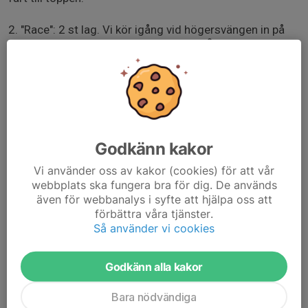
2. "Race": 2 st lag. Vi kör igång vid högersvängen in på
KM-banan och tävlar drygt 1 fullt varv. Återsamling vid
målet.
3. "Jakten": Partempo med jakt! Snabbaste paret startar
sist, 10 sekunder mellan varje par. Kör ikapp paret
framför – blir ni ikappkörda går ni ihop och jagar nästa!
Godkänn kakor
4. "Breakaway": 2-mannautbrytning från Perstorp till
Vi använder oss av kakor (cookies) för att vår
Peloton målet. Utbrytarna får ca 60 sekunders lucka.
webbplats ska fungera bra för dig. De används
även för webbanalys i syfte att hjälpa oss att
Varmt välkommen, hoppas vi ses! :)
förbättra våra tjänster.
Så använder vi cookies
/Simon
Godkänn alla kakor
Bara nödvändiga