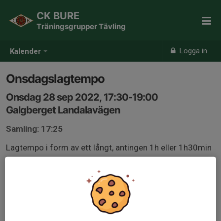
CK BURE
Träningsgrupper Tävling
Logga in
Kalender
Onsdagslagtempo
Onsdag 28 sep 2022, 17:30-19:00
Galgberget Landalavägen
Samling: 17:25
Lagtempo i form av ett långt, antingen 1h eller 1h30min