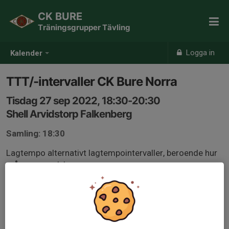
CK BURE
Träningsgrupper Tävling
Logga in
Kalender
TTT/-intervaller CK Bure Norra
Tisdag 27 sep 2022, 18:30-20:30
Shell Arvidstorp Falkenberg
Samling: 18:30
Lagtempo alternativt lagtempointervaller, beroende hur
många som dyker upp.