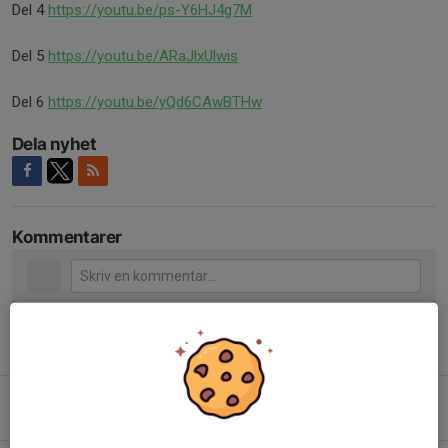
Del 4
https://youtu.be/ps-Y6HJ4g7M
Del 5
https://youtu.be/ARaJlxUlwis
Del 6
https://youtu.be/yQd6CAwBTHw
Dela nyhet
Kommentarer
Tidigare nyheter
Medlemsavgift 2026
14 maj, 12:55
0