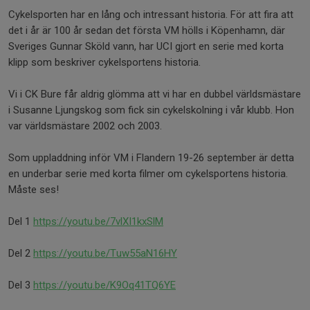
Cykelsporten har en lång och intressant historia. För att fira att
det i år är 100 år sedan det första VM hölls i Köpenhamn, där
Sveriges Gunnar Sköld vann, har UCI gjort en serie med korta
klipp som beskriver cykelsportens historia.
Vi i CK Bure får aldrig glömma att vi har en dubbel världsmästare
i Susanne Ljungskog som fick sin cykelskolning i vår klubb. Hon
var världsmästare 2002 och 2003.
Som uppladdning inför VM i Flandern 19-26 september är detta
en underbar serie med korta filmer om cykelsportens historia.
Måste ses!
Del 1
https://youtu.be/7vlXI1kxSlM
Del 2
https://youtu.be/Tuw55aN16HY
Del 3
https://youtu.be/K9Oq41TQ6YE