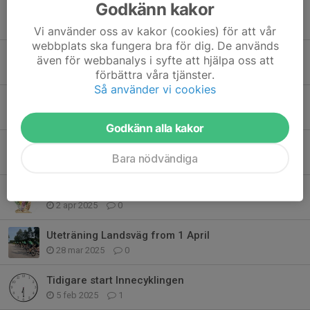
Godkänn kakor
Nu återstartar vi träningsgrupp D!
27 apr, 12:02
2
Vi använder oss av kakor (cookies) för att vår
webbplats ska fungera bra för dig. De används
Inomhusträning i Vinter
även för webbanalys i syfte att hjälpa oss att
22 okt 2025
0
förbättra våra tjänster.
Så använder vi cookies
Funktionärer till Hallandsloppet
26 maj 2025
1
Godkänn alla kakor
Webbshoppen för klubbkläder öppen till 11/5
Bara nödvändiga
29 apr 2025
2
Medlemsavgift 2025
2 apr 2025
0
Uteträning Landsväg from 1 April
28 mar 2025
0
Tidigare start Innecyklingen
5 feb 2025
1