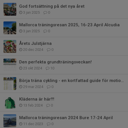
God fortsättning på det nya året
3 jan 2025
0
Mallorca träningsresan 2025, 16-23 April Alcudia
3 jan 2025
0
Årets Julstjärna
20 dec 2024
0
Den perfekta grundträningsveckan!
23 okt 2024
10
Börja träna cykling - en kortfattad guide för motionärer.
29 mar 2024
0
Kläderna är här!!!
13 feb 2024
0
Mallorca träningsresan 2024 Bure 17-24 April
11 dec 2023
0