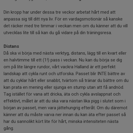
Din kropp har under dessa tre veckor arbetat hårt med att
anpassa sig till ditt nya liv. För en vardagsmotionär så kanske
det räcker med tre timmar i veckan men om du känner att du vill
utvecklas lite till så kan du gå vidare på din träningsresa.
Distans
Då ska vi börja med nästa verktyg, distans, lägg till en kvart eller
en halvtimme till ett (1!) pass i veckan. Nu kan du börja se dig
om på lite längre rundor, vårt vackra Halland är ett perfekt
landskap att cykla runt och utforska. Passet blir INTE bättre av
att du cyklar hårt eller snabbt, tvärtom så tränar du bättre om du
kan prata en mening eller sjunga en stump utan att få andnöd.
Tag istället för vana att dricka, äta och cykla avslappnat och
effektivt, målet är att du ska vara nästan lika pigg i slutet som i
början av passet, men vara jättehungrig efteråt. Om du däremot
känner att du måste varva ner innan du kan äta efter passet så
har du sannolikt kört lite för hårt, minska intensiteten nästa
gång.