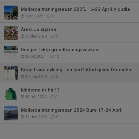
Mallorca träningsresan 2025, 16-23 April Alcudia
3 jan 2025
0
Årets Julstjärna
20 dec 2024
0
Den perfekta grundträningsveckan!
23 okt 2024
10
Börja träna cykling - en kortfattad guide för motionärer.
29 mar 2024
0
Kläderna är här!!!
13 feb 2024
0
Mallorca träningsresan 2024 Bure 17-24 April
11 dec 2023
0