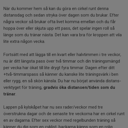
När du kommer hem så kan du göra en cirkel runt denna
distansdag och sedan stryka över dagen som du brukar. Efter
några veckor så brukar ofta livet komma emellan och du får
hoppa över eller skjuta upp ett pass, det spelar ingen roll så
länge som du tränar nästa. Det kan vara bra för kroppen att vila
lite extra någon vecka.
Fortsätt med att lägga till en kvart eller halvtimmen i tre veckor,
nu är ditt längsta pass över två timmar och din träningsmängd
per vecka har ökat till lite drygt fyra timmar. Dagen efter ditt
+två-timmarspass så känner du kanske lite träningsvärk i ben
eller rygg; en så skön känsla. Du har nu börjat använda distans-
verktyget för träning,
gradvis öka distansen/tiden som du
tränar
.
Lappen på kylskåpet har nu sex rader/veckor med tre
överstrukna dagar och de senaste tre veckorna har en cirkel runt
en av dagarna. Efter sex veckor med regelbunden träning så
känner du dig som en cyklist, backarna känns som en rolig