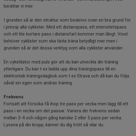
berättar vi mer.
I grunden så är den struktur som beskrivs ovan en bra grund för
i princip alla cyklister. Med ett distanspass, ett intensitetspass
och ett lite kortare pass i distansfart kommer man långt. Visst
behöver cyklister som ska tävla träna betydligt mer men i
grunden så är det dessa verktyg som alla cyklister använder.
En cykeldator med puls gör att du kan utveckla din träning
ytterligare. Du kan t ex ladda upp dina träningspass till en
elektronisk träningsdagbok som t ex Strava och då kan du följa
såväl sin egen som andras träning.
Frekvens
Fortsätt att försöka få ihop tre pass per vecka men lägg till ett
pass i en vecka om det passar. Variera din frekvens sedan
mellan 3-4 och någon gång kanske 2 eller 5 pass per vecka.
Lyssna på din kropp, känner du dig trött så vilar du.