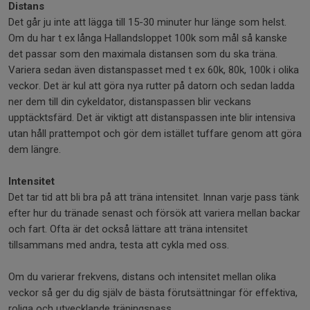
Distans
Det går ju inte att lägga till 15-30 minuter hur länge som helst.
Om du har t ex långa Hallandsloppet 100k som mål så kanske
det passar som den maximala distansen som du ska träna.
Variera sedan även distanspasset med t ex 60k, 80k, 100k i olika
veckor. Det är kul att göra nya rutter på datorn och sedan ladda
ner dem till din cykeldator, distanspassen blir veckans
upptäcktsfärd. Det är viktigt att distanspassen inte blir intensiva
utan håll prattempot och gör dem istället tuffare genom att göra
dem längre.
Intensitet
Det tar tid att bli bra på att träna intensitet. Innan varje pass tänk
efter hur du tränade senast och försök att variera mellan backar
och fart. Ofta är det också lättare att träna intensitet
tillsammans med andra, testa att cykla med oss.
Om du varierar frekvens, distans och intensitet mellan olika
veckor så ger du dig själv de bästa förutsättningar för effektiva,
roliga och utvecklande träningspass.