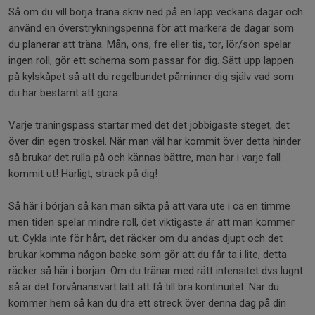
Så om du vill börja träna skriv ned på en lapp veckans dagar och
använd en överstrykningspenna för att markera de dagar som
du planerar att träna. Mån, ons, fre eller tis, tor, lör/sön spelar
ingen roll, gör ett schema som passar för dig. Sätt upp lappen
på kylskåpet så att du regelbundet påminner dig själv vad som
du har bestämt att göra.
Varje träningspass startar med det det jobbigaste steget, det
över din egen tröskel. När man väl har kommit över detta hinder
så brukar det rulla på och kännas bättre, man har i varje fall
kommit ut! Härligt, sträck på dig!
Så här i början så kan man sikta på att vara ute i ca en timme
men tiden spelar mindre roll, det viktigaste är att man kommer
ut. Cykla inte för hårt, det räcker om du andas djupt och det
brukar komma någon backe som gör att du får ta i lite, detta
räcker så här i början. Om du tränar med rätt intensitet dvs lugnt
så är det förvånansvärt lätt att få till bra kontinuitet. När du
kommer hem så kan du dra ett streck över denna dag på din