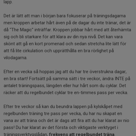
lapp.
Det är lätt att man i början bara fokuserar på träningsdagarna
men kroppen arbetar hårt även på de dagar du inte tränar, det är
då "The Magic" inträffar. Kroppen jobbar hårt med att återhämta
sig och bli starkare för att klara av din nya nivå. Det kan vara
skönt att gå en kort promenad och sedan stretcha lite lätt för
att få lite cirkulation och upprätthålla en bra rörlighet på
vilodagarna.
Efter en vecka så hoppas jag att du har tre överstrukna dagar,
en bra start! Fortsätt på samma sätt i tre veckor, ändra INTE på
antalet träningspass, längden eller hur hårt som du cyklar. Det
räcker att du regelbundet cyklar tre en-timmes pass per vecka.
Efter tre veckor så kan du beundra lappen på kylskåpet med
regelbunden träning tre pass per vecka, du har nu skapat en
vana av att träna och det är dags att fira att du har klarat av nio
pass! Du har klarat av det första och viktigaste verktyget i
träningsverktygslådan,
frekvens att regelbundet träna
.