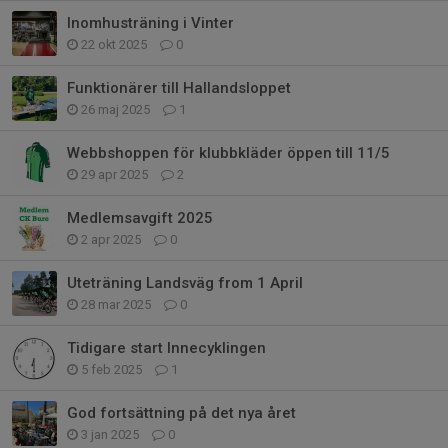
Inomhusträning i Vinter
22 okt 2025
0
Funktionärer till Hallandsloppet
26 maj 2025
1
Webbshoppen för klubbkläder öppen till 11/5
29 apr 2025
2
Medlemsavgift 2025
2 apr 2025
0
Uteträning Landsväg from 1 April
28 mar 2025
0
Tidigare start Innecyklingen
5 feb 2025
1
God fortsättning på det nya året
3 jan 2025
0