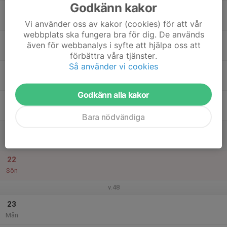
Godkänn kakor
17
Tis
Vi använder oss av kakor (cookies) för att vår
webbplats ska fungera bra för dig. De används
18
även för webbanalys i syfte att hjälpa oss att
Ons
förbättra våra tjänster.
Så använder vi cookies
19
Tor
Godkänn alla kakor
20
Fre
Bara nödvändiga
21
Lör
22
Sön
v.48
23
Mån