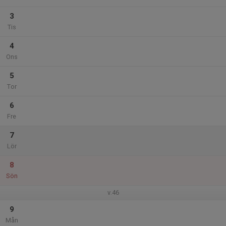
3
Tis
4
Ons
5
Tor
6
Fre
7
Lör
8
Sön
v.46
9
Mån