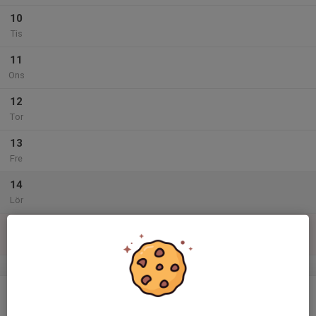
10
Tis
11
Ons
12
Tor
13
Fre
14
Lör
15
Sön
v.47
16
Mån