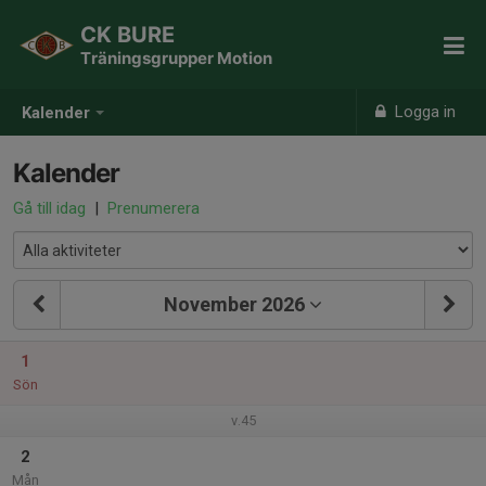
CK BURE
Träningsgrupper Motion
Logga in
Kalender
Kalender
Gå till idag
|
Prenumerera
November 2026
1
Sön
v.45
2
Mån