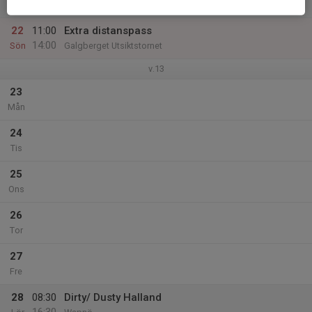
14:00
Utsiktstornet Galgberget
22
11:00
Extra distanspass
14:00
Sön
Galgberget Utsiktstornet
v.13
23
Mån
24
Tis
25
Ons
26
Tor
27
Fre
28
08:30
Dirty/ Dusty Halland