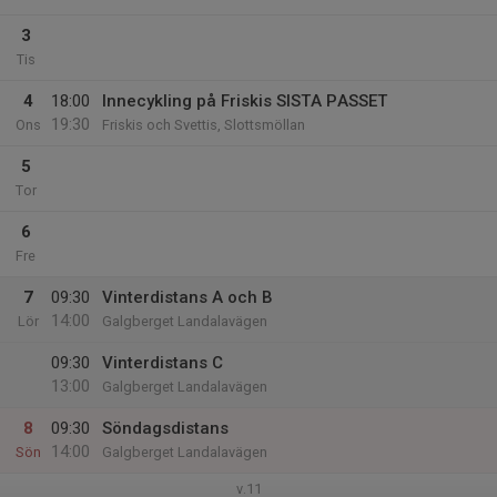
3
Tis
4
18:00
Innecykling på Friskis SISTA PASSET
19:30
Ons
Friskis och Svettis, Slottsmöllan
5
Tor
6
Fre
7
09:30
Vinterdistans A och B
14:00
Lör
Galgberget Landalavägen
09:30
Vinterdistans C
13:00
Galgberget Landalavägen
8
09:30
Söndagsdistans
14:00
Sön
Galgberget Landalavägen
v.11