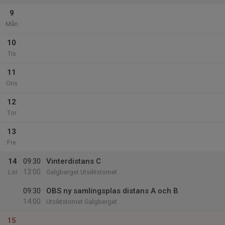
9
Mån
10
Tis
11
Ons
12
Tor
13
Fre
14
09:30
Vinterdistans C
13:00
Lör
Galgberget Utsiktstornet
09:30
OBS ny samlingsplas distans A och B
14:00
Utsiktstornet Galgberget
15