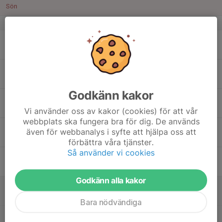
Sön
v.12
16
Mån
17
Tis
Godkänn kakor
18
Ons
Vi använder oss av kakor (cookies) för att vår
webbplats ska fungera bra för dig. De används
19
även för webbanalys i syfte att hjälpa oss att
Tor
förbättra våra tjänster.
Så använder vi cookies
20
Fre
Godkänn alla kakor
21
09:30
Obs! Ny samlingsplats Vinterdistans C
13:00
Lör
Galgberget Utsiktstornet
Bara nödvändiga
09:30
OBS ny samlingsplas distans A och B