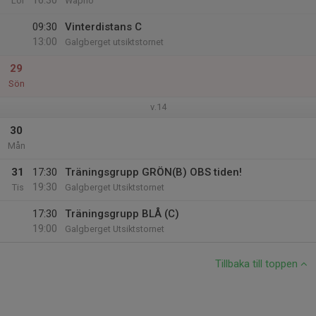
16:30
Lör
Wapnö
09:30
Vinterdistans C
13:00
Galgberget utsiktstornet
29
Sön
v.14
30
Mån
31
17:30
Träningsgrupp GRÖN(B) OBS tiden!
19:30
Tis
Galgberget Utsiktstornet
17:30
Träningsgrupp BLÅ (C)
19:00
Galgberget Utsiktstornet
Tillbaka till toppen