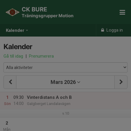
CK BURE
Träningsgrupper Motion
Logga in
Kalender
Kalender
Gå till idag
|
Prenumerera
Mars 2026
1
09:30
Vinterdistans A och B
14:00
Sön
Galgberget Landalavägen
v.10
2
Mån