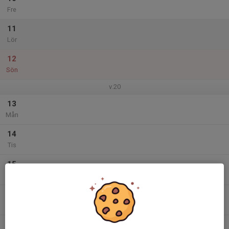
Fre
11
Lör
12
Sön
v.20
13
Mån
14
Tis
15
Ons
16
Tor
17