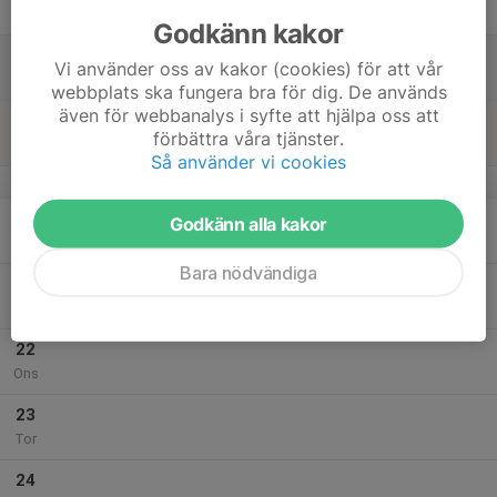
Fre
Godkänn kakor
18
Vi använder oss av kakor (cookies) för att vår
Lör
webbplats ska fungera bra för dig. De används
även för webbanalys i syfte att hjälpa oss att
19
förbättra våra tjänster.
Sön
Så använder vi cookies
v.21
20
Godkänn alla kakor
Mån
Bara nödvändiga
21
Tis
22
Ons
23
Tor
24