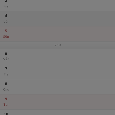
3
Fre
4
Lör
5
Sön
v.19
6
Mån
7
Tis
8
Ons
9
Tor
10