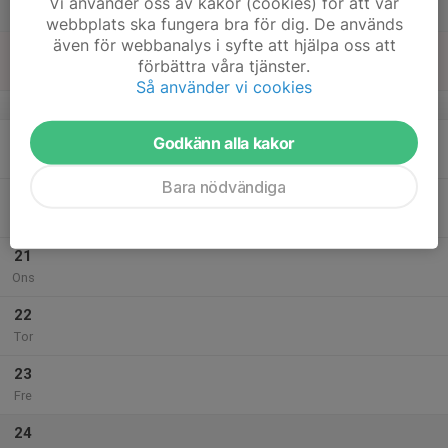
Vi använder oss av kakor (cookies) för att vår
Lör
webbplats ska fungera bra för dig. De används
även för webbanalys i syfte att hjälpa oss att
18
förbättra våra tjänster.
Sön
Så använder vi cookies
v.8
19
Godkänn alla kakor
Mån
Bara nödvändiga
20
Tis
21
Ons
22
Tor
23
Fre
24