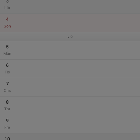
3
Lör
4
Sön
v.6
5
Mån
6
Tis
7
Ons
8
Tor
9
Fre
10