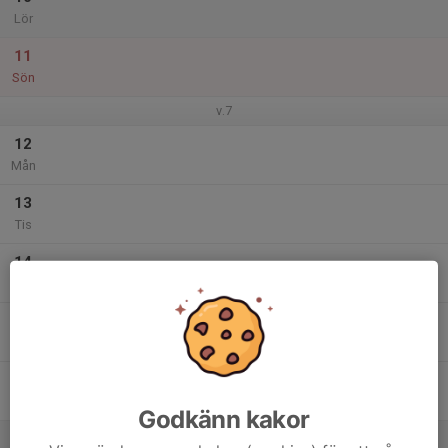
Lör
11
Sön
v.7
12
Mån
13
Tis
14
Ons
15
Tor
16
Fre
Godkänn kakor
17