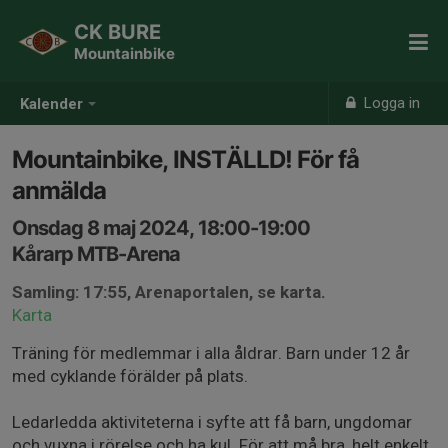
CK BURE
Mountainbike
Logga in
Kalender
Mountainbike, INSTÄLLD! För få
anmälda
Onsdag 8 maj 2024, 18:00-19:00
Kårarp MTB-Arena
Samling: 17:55, Arenaportalen, se karta.
Karta
Träning för medlemmar i alla åldrar. Barn under 12 år
med cyklande förälder på plats.
Ledarledda aktiviteterna i syfte att få barn, ungdomar
och vuxna i rörelse och ha kul. För att må bra, helt enkelt.