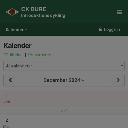
CK BURE
Introduktions cykling
Logga in
Kalender
Kalender
Gå till idag
|
Prenumerera
December 2024
1
Sön
v.49
2
Mån