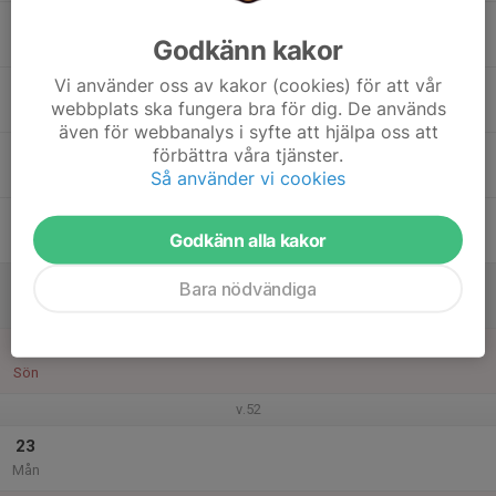
17
Godkänn kakor
Tis
Vi använder oss av kakor (cookies) för att vår
18
webbplats ska fungera bra för dig. De används
Ons
även för webbanalys i syfte att hjälpa oss att
19
förbättra våra tjänster.
Så använder vi cookies
Tor
20
Godkänn alla kakor
Fre
21
Bara nödvändiga
Lör
22
Sön
v.52
23
Mån