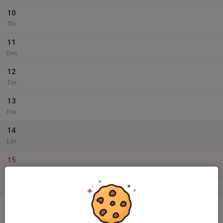
10
Tis
11
Ons
12
Tor
13
Fre
14
Lör
15
Sön
v.51
16
Mån