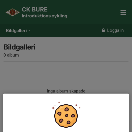
CK BURE
Introduktions cykling
Logga in
Bildgalleri
Bildgalleri
0 album
Inga album skapade