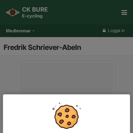
CK BURE
E-cycling
Logga in
Medlemmar
Fredrik Schriever-Abeln
Ålder
55 år