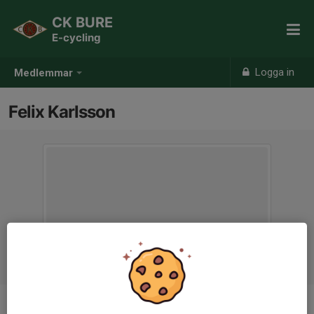
CK BURE
E-cycling
Logga in
Medlemmar
Felix Karlsson
Ålder
28 år