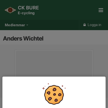
CK BURE
E-cycling
Logga in
Medlemmar
Anders Wichtel