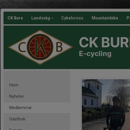
CK Bure
Landsväg
Cykelcross
Mountainbike
P
CK BUR
E-cycling
Hem
Nyheter
Medlemmar
Gästbok