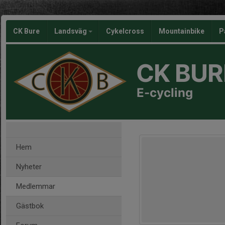
CK Bure
Landsväg
Cykelcross
Mountainbike
P
CK BUR
E-cycling
Hem
Nyheter
Medlemmar
Gästbok