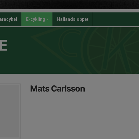
aracykel
E-cykling
Hallandsloppet
E
Mats Carlsson