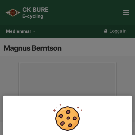
CK BURE
E-cycling
Logga in
Medlemmar
Magnus Berntson
Ålder
51 år