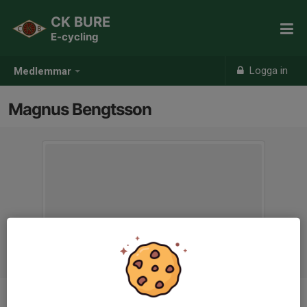
CK BURE
E-cycling
Logga in
Medlemmar
Magnus Bengtsson
Ålder
56 år