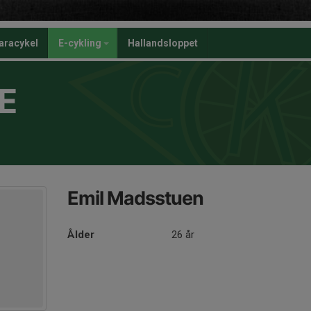
aracykel
E-cykling
Hallandsloppet
E
Emil Madsstuen
Ålder
26 år