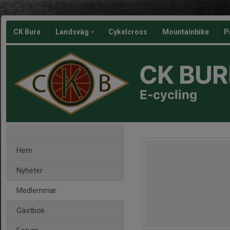
CK Bure
Landsväg
Cykelcross
Mountainbike
P
CK BUR
E-cycling
Hem
Nyheter
Medlemmar
Gästbok