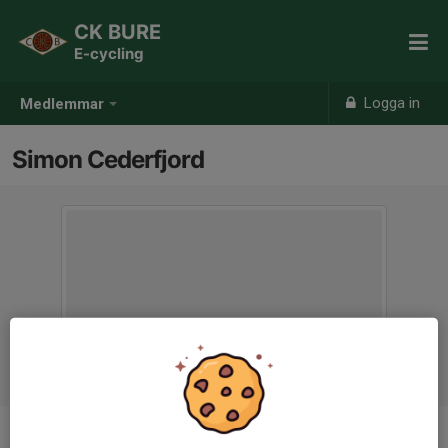
CK BURE
E-cycling
Logga in
Medlemmar
Simon Cederfjord
Ålder
24 år