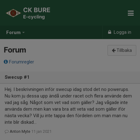
CK BURE
E-cycling
Logga in
Forum
Forum
Tillbaka
Forumregler
Swecup #1
Hej. I beskrivningen inför swecup idag stod det no powerups.
Nu kom ju dessa upp ändå under racet och flera använde dem
vad jag såg. Något som vet vad som gäller? Jag vågade inte
använda dem men kan vara bra att veta vad som gäller iför
nästa vecka? Vill ju inte tappa den fördelen om man man nu
inte blir diskad...
Anton Myte
11 jan 2021