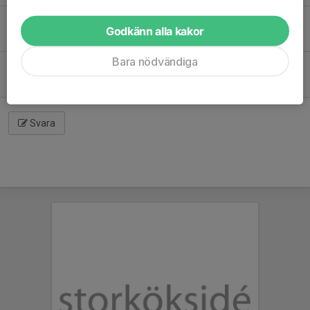
Jag fick hjälmen på första och höll hårt i den till spurten. 😀
Godkänn alla kakor
Jonas Nelson
12 jan 2021
Bara nödvändiga
Trevligt att det är någon verksamhet som är i gång i klubben!
Anders Palmay
12 jan 2021
Svara