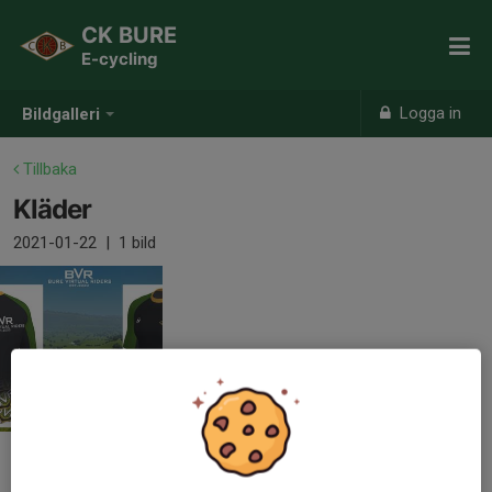
CK BURE
E-cycling
Logga in
Bildgalleri
Tillbaka
Kläder
2021-01-22
|
1 bild