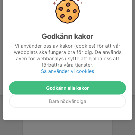
kommer, anmäler jag ett lag och delar aktuellt racepass
via vår messengergrupp och i denna kalenderaktivitet.
Den använder ni sedan för att göra den skarpa anmälan
till WTRL TTT. Detta ska vara gjort senast klockan 20:00
på onsdagen för att det ska fungera.
Godkänn kakor
Hoppas vi blir fullt lag varje vecka:)
Vi använder oss av kakor (cookies) för att vår
webbplats ska fungera bra för dig. De används
även för webbanalys i syfte att hjälpa oss att
förbättra våra tjänster.
Så använder vi cookies
Godkänn alla kakor
Bara nödvändiga