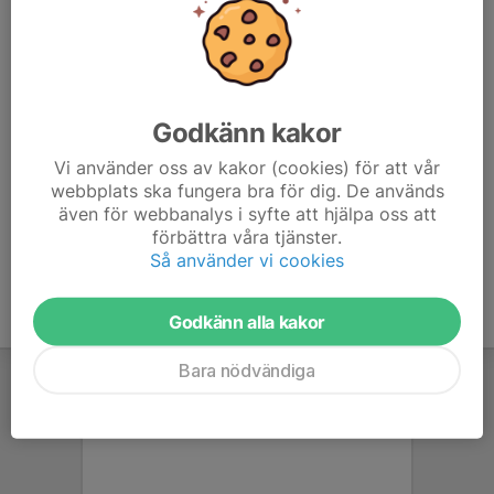
kommer, anmäler jag ett lag och delar aktuellt racepass
via vår messengergrupp och i denna kalenderaktivitet.
Den använder ni sedan för att göra den skarpa anmälan
till WTRL TTT. Detta ska vara gjort senast klockan 20:00
på onsdagen för att det ska fungera.
Godkänn kakor
Hoppas vi blir fullt lag varje vecka:)
Vi använder oss av kakor (cookies) för att vår
webbplats ska fungera bra för dig. De används
även för webbanalys i syfte att hjälpa oss att
förbättra våra tjänster.
Så använder vi cookies
Godkänn alla kakor
Bara nödvändiga