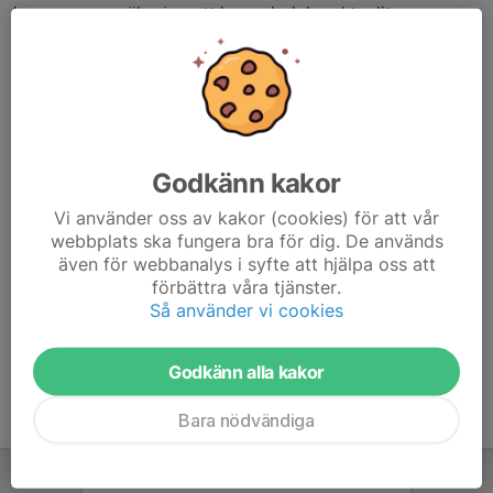
kommer, anmäler jag ett lag och delar aktuellt racepass
via vår messengergrupp och i denna kalenderaktivitet.
Den använder ni sedan för att göra den skarpa anmälan
till WTRL TTT. Detta ska vara gjort senast klockan 20:00
på onsdagen för att det ska fungera.
Hoppas vi blir fullt lag varje vecka:)
Godkänn kakor
Länken för anmälan:
Vi använder oss av kakor (cookies) för att vår
webbplats ska fungera bra för dig. De används
https://www.wtrl.racing/RacePass/?
även för webbanalys i syfte att hjälpa oss att
id=bDBzaUFMaGh6QUZCSytmSC9VUnVuZz09
förbättra våra tjänster.
Så använder vi cookies
Godkänn alla kakor
Bara nödvändiga