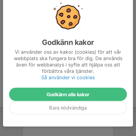
Vi är 5 eller fler som svarat kommer, har anmält ett lag
och delar aktuellt racepass via vår messengergrupp och
i denna kalenderaktivitet.
Den använder ni sedan för att göra den skarpa anmälan
till WTRL TTT. Detta ska vara gjort senast klockan 20:00
på onsdagen för att det ska fungera.
Godkänn kakor
www.wtrl.racing/RacePass/?
Vi använder oss av kakor (cookies) för att vår
id=WDE2cXhjbGVEZlBhSXVTK0VBVHEzUT09
webbplats ska fungera bra för dig. De används
även för webbanalys i syfte att hjälpa oss att
förbättra våra tjänster.
Så använder vi cookies
Godkänn alla kakor
Bara nödvändiga