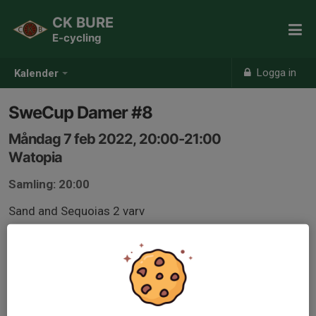
CK BURE
E-cycling
Logga in
Kalender
SweCup Damer #8
Måndag 7 feb 2022, 20:00-21:00
Watopia
Samling: 20:00
Sand and Sequoias 2 varv
Anmälningslänk nedan.
www.zwift.com/events/view/2490517?
eventSecret=886e1f4f47754d48cad8