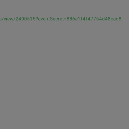
s/view/2490515?eventSecret=886e1f4f47754d48cad8