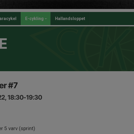
aracykel
E-cykling
Hallandsloppet
E
r #7
2, 18:30-19:30
 5 varv (sprint)