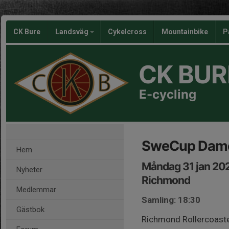
CK Bure
Landsväg
Cykelcross
Mountainbike
P
CK BUR
E-cycling
SweCup Dame
Hem
Måndag 31 jan 202
Nyheter
Richmond
Medlemmar
Samling: 18:30
Gästbok
Richmond Rollercoaster