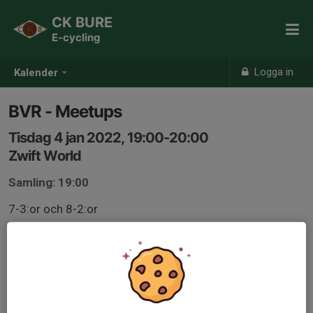
CK BURE
E-cycling
Logga in
Kalender
BVR - Meetups
Tisdag 4 jan 2022, 19:00-20:00
Zwift World
Samling: 19:00
7-3:or och 8-2:or