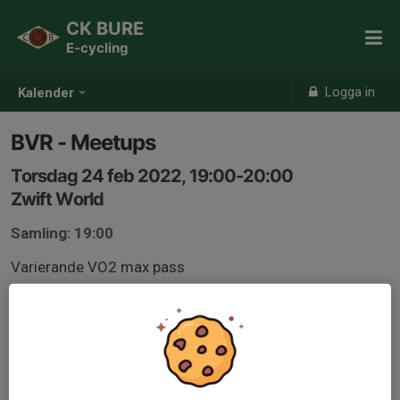
CK BURE
E-cycling
Logga in
Kalender
BVR - Meetups
Torsdag 24 feb 2022, 19:00-20:00
Zwift World
Samling: 19:00
Varierande VO2 max pass