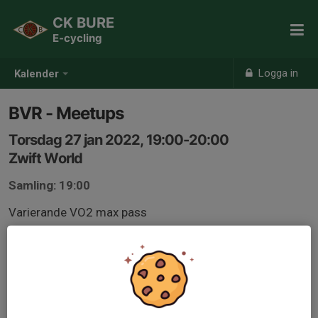
CK BURE
E-cycling
Logga in
Kalender
BVR - Meetups
Torsdag 27 jan 2022, 19:00-20:00
Zwift World
Samling: 19:00
Varierande VO2 max pass