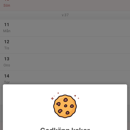
Sön
v.37
11
Mån
12
Tis
13
Ons
14
Tor
15
Fre
16
Lör
17