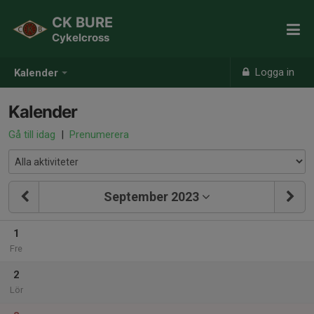
CK BURE
Cykelcross
Logga in
Kalender
Kalender
Gå till idag
|
Prenumerera
September 2023
1
Fre
2
Lör