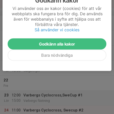
Godkänn kakor
Sön
Vi använder oss av kakor (cookies) för att vår
v.38
webbplats ska fungera bra för dig. De används
även för webbanalys i syfte att hjälpa oss att
18
förbättra våra tjänster.
Mån
Så använder vi cookies
19
Tis
Godkänn alla kakor
20
Bara nödvändiga
Ons
21
17:30
CX träning
18:30
Tor
Galgberget
22
Fre
23
12:00
Varbergs Cyclocross,SweCup #1
15:00
Lör
Varbergs fästning
24
11:00
Varbergs Cyclocross, Swecup #2