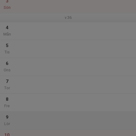
3
Sön
v.36
4
Mån
5
Tis
6
Ons
7
Tor
8
Fre
9
Lör
10