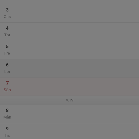
3
Ons
4
Tor
5
Fre
6
Lör
7
Sön
v.19
8
Mån
9
Tis