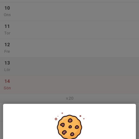
10
Ons
11
Tor
12
Fre
13
Lör
14
Sön
v.20
15
Mån
16
Tis