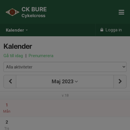
CK BURE
Cykelcross
Logga in
Kalender
Kalender
Gå till idag
|
Prenumerera
Maj 2023
v.18
1
Mån
2
Tis