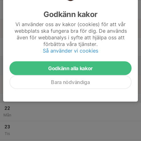
17
Godkänn kakor
Ons
Vi använder oss av kakor (cookies) för att vår
18
webbplats ska fungera bra för dig. De används
Tor
även för webbanalys i syfte att hjälpa oss att
19
förbättra våra tjänster.
Så använder vi cookies
Fre
20
Godkänn alla kakor
Lör
21
Bara nödvändiga
Sön
v.21
22
Mån
23
Tis