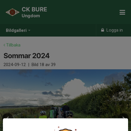
CK BURE
Ungdom
Logga in
Bildgalleri
Tillbaka
Sommar 2024
2024-09-12
|
Bild
18
av 39