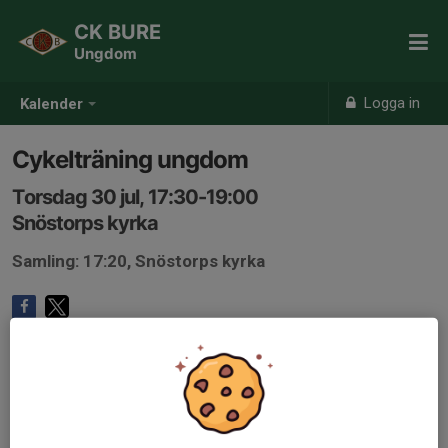
CK BURE
Ungdom
Logga in
Kalender
Cykelträning ungdom
Torsdag 30 jul, 17:30-19:00
Snöstorps kyrka
Samling: 17:20, Snöstorps kyrka