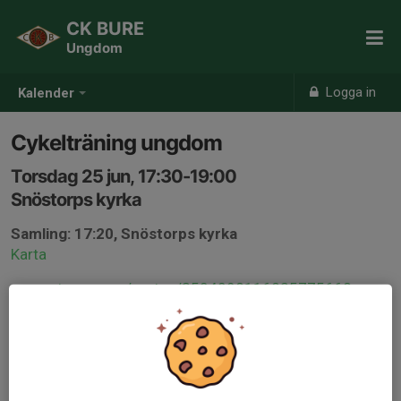
CK BURE
Ungdom
Logga in
Kalender
Cykelträning ungdom
Torsdag 25 jun, 17:30-19:00
Snöstorps kyrka
Samling: 17:20, Snöstorps kyrka
Karta
www.strava.com/routes/3504098116825775668