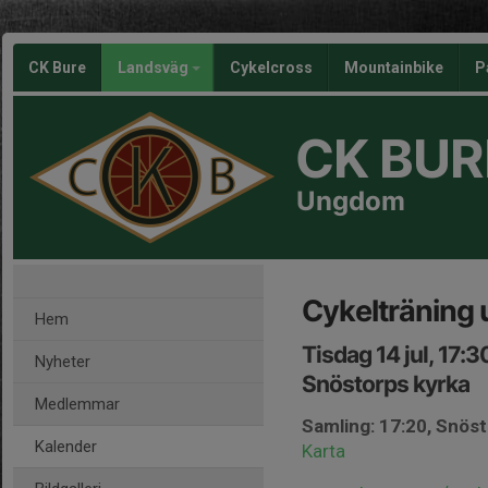
CK Bure
Landsväg
Cykelcross
Mountainbike
P
CK BUR
Ungdom
Cykelträning
Hem
Tisdag 14 jul, 17:
Nyheter
Snöstorps kyrka
Medlemmar
Samling: 17:20, Snös
Kalender
Karta