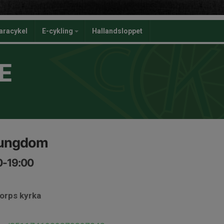
aracykel
E-cykling
Hallandsloppet
E
 ungdom
30-19:00
torps kyrka