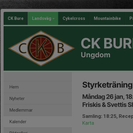
CK Bure
Landsväg
Cykelcross
Mountainbike
P
CK BUR
Ungdom
Styrketränin
Hem
Måndag 26 jan, 18
Nyheter
Friskis & Svettis 
Medlemmar
Samling: 18:25, Recep
Kalender
Karta