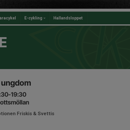
aracykel
E-cykling
Hallandsloppet
E
g ungdom
:30-19:30
Slottsmöllan
tionen Friskis & Svettis