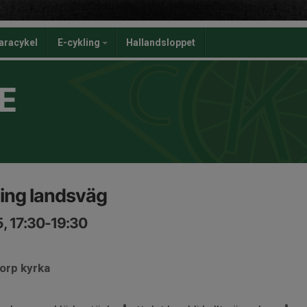
aracykel
E-cykling
Hallandsloppet
E
ng landsväg
5, 17:30-19:30
orp kyrka