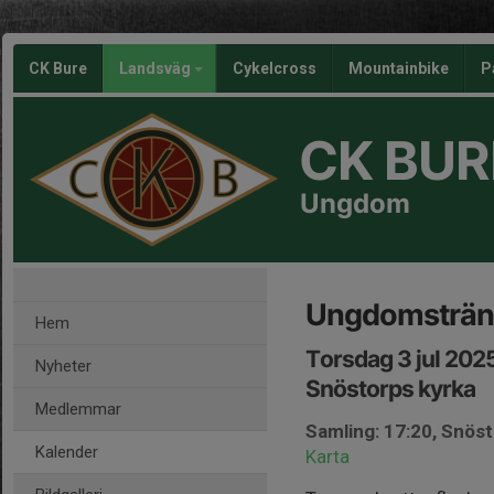
CK Bure
Landsväg
Cykelcross
Mountainbike
P
CK BUR
Ungdom
Ungdomsträni
Hem
Torsdag 3 jul 202
Nyheter
Snöstorps kyrka
Medlemmar
Samling: 17:20, Snöst
Kalender
Karta