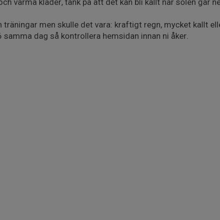
h varma kläder, tänk på att det kan bli kallt när solen går ne
a in träningar men skulle det vara: kraftigt regn, mycket kallt el
 16 samma dag så kontrollera hemsidan innan ni åker.