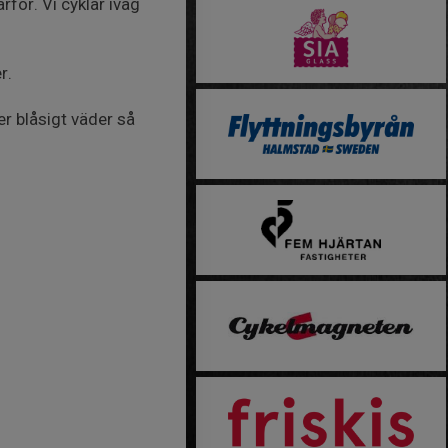
för. Vi cyklar iväg
r.
ler blåsigt väder så