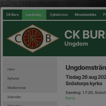
CK Bure
Landsväg
Cykelcross
Mountainbike
P
CK BUR
Ungdom
Ungdomsträn
Hem
Tisdag 26 aug 202
Nyheter
Snöstorps kyrka
Medlemmar
Samling: 17:20, Snös
Kalender
Karta