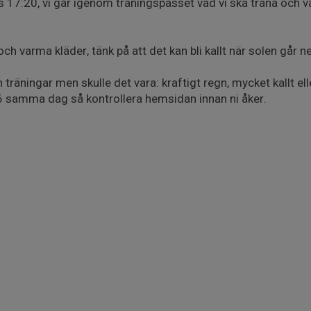
 17:20, vi går igenom träningspasset vad vi ska träna och var
h varma kläder, tänk på att det kan bli kallt när solen går ne
a in träningar men skulle det vara: kraftigt regn, mycket kallt el
 16 samma dag så kontrollera hemsidan innan ni åker.