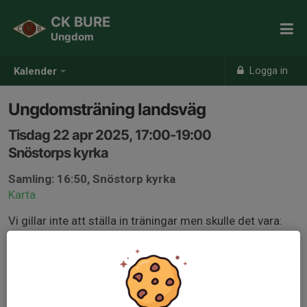
CK BURE
Ungdom
Logga in
Kalender
Ungdomsträning landsväg
Tisdag 22 apr 2025, 17:00-19:00
Snöstorps kyrka
Samling: 16:50, Snöstorp kyrka
Karta
Vi gillar inte att ställa in träningar men skulle det vara:
kraftigt regn, mycket kallt eller blåsigt väder så ställer vi
in senast kl 16 samma dag så kontrollera hemsidan
innan ni åker.
maps.app.goo.gl/pgt3q9j3pBSrABF3A?