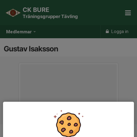
CK BURE
Träningsgrupper Tävling
Logga in
Medlemmar
Gustav Isaksson
Titel
Tränare A